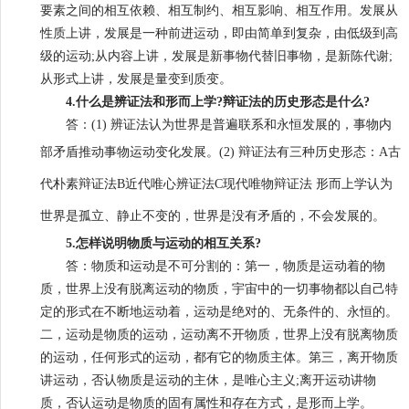
要素之间的相互依赖、相互制约、相互影响、相互作用。发展从
性质上讲，发展是一种前进运动，即由简单到复杂，由低级到高
级的运动;从内容上讲，发展是新事物代替旧事物，是新陈代谢;
从形式上讲，发展是量变到质变。
4.什么是辨证法和形而上学?辩证法的历史形态是什么?
答：(1) 辨证法认为世界是普遍联系和永恒发展的，事物内
部矛盾推动事物运动变化发展。
(2) 辩证法有三种历史形态：A古
代朴素辩证法B近代唯心辨证法C现代唯物辩证法 形而上学认为
世界是孤立、静止不变的，世界是没有矛盾的，不会发展的。
5.怎样说明物质与运动的相互关系?
答：物质和运动是不可分割的：第一，物质是运动着的物
质，世界上没有脱离运动的物质，宇宙中的一切事物都以自己特
定的形式在不断地运动着，运动是绝对的、无条件的、永恒的。
二，运动是物质的运动，运动离不开物质，世界上没有脱离物质
的运动，任何形式的运动，都有它的物质主体。第三，离开物质
讲运动，否认物质是运动的主休，是唯心主义;离开运动讲物
质，否认运动是物质的固有属性和存在方式，是形而上学。