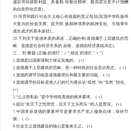
诚实劳动获取利益、具备勤 俭敬业精神、最高层次是不计报酬
的自觉劳动态度)。
19.培育和践行社会主义核心价值观的意义包括(实现中华民族伟
大复兴的价值支撑、提升民 族精神境界的精神支柱、引领青年
成长成才的基本途径)。
20.下列关于道德本质的表述，正确的有(道德属于上层建筑的范
畴、道德是社会经济关系的 反映、道德由经济基础决定)。
三 、判 断题 (正确 的请打 “ √ ”,错误 的请打 “ × ”)
1.道德是以国家强制力保证实施的。 (×)
2.道德属于上层建筑的范畴，是一种特殊的社会意识形态。 ( √)
3.道德的调节功能是道德最突出和最主要的功能。 ( √)
4.道德调节的目标是使人们的行为逐步从“应然 ”向“实然 ”转化。
(×)
5.“公义胜私欲 ”是中华传统美德的根本要求。 ( √)
6.提出“先天下之忧而忧，后天下之乐而乐 ”的人是贾谊。 (×)
7.中国革命道德的重要环节是要求共产党人修身自律，保持节
操。 ( √)
8.社会主义道德建设的核心是集体主义。 (×)