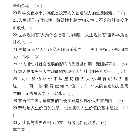
辛勤劳动。 ( √ )
20.科学文化水平的高低是决定人的创造能力的重要因素。 ( √ )
21.人生观具有时代性、阶级性和绝对独立性，不会随社会变化
而改变。 (×)
22.世界观回答“人为什么活着 ”的问题，人生观回答“世界本质是
什么 ”。 (×)
23.消极无为的人生态度表现为乐观向上、勇于开拓，积极追求
人生目标。 (×)
24.个人活动对社会发展的影响均为促进作用，无阻碍可能。 (×)
25.为人民服务的人生观能够实现个人与社会的有机统一。 ( √ )
26 . 人 生 价 值 评 价 中 应 坚 持 能 力 大 小 与 贡 献 尽 力 相
统 一 ， 而 非仅 看 贡 献 绝 对 值。 ( √ ) 27.人的创造能力是天
生的，无需后天学习与实践 。 (×)
28.在当代中国，最重要的社会实践是实现个人财富自由。 (×)
29.劳动是人生价值的源泉，也是实现人生价值的基本途径。 ( √
)
30.人生观与世界观相互独立，两者无任何联系。 (×)
第三章