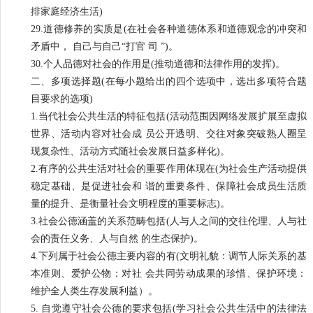
排家庭经济生活)
29.道德修养的实质是(在社会各种道德体系和道德观念的冲突和
矛盾中， 自己与自己“打官 司 ”)。
30.个人品德对社会的作用是(推动道德和法律作用的发挥)。
二、多项选择题(在每小题给出的四个选项中，选出多项符合题
目要求的选项)
1.当代社会公共生活的特征包括(活动范围因网络发展扩展至虚拟
世界、活动内容对社会成 员公开透明、交往对象突破熟人圈呈
现复杂性、活动方式随社会发展日益多样化)。
2.有序的公共生活对社会的重要作用体现在(为社会生产活动提供
稳定基础、是促进社会和 谐的重要条件、保障社会成员生活质
量的提升、是衡量社会文明程度的重要标志)。
3.社会公德涵盖的关系范畴包括(人与人之间的交往伦理、人与社
会的责任义务、人与自然 的生态保护)。
4.下列属于社会公德主要内容的有(文明礼貌：调节人际关系的基
本准则、爱护公物：对社 会共同劳动成果的珍惜、保护环境：
维护全人类生存发展利益）。
5. 自觉遵守社会公德的要求包括(学习社会公共生活中的法律法