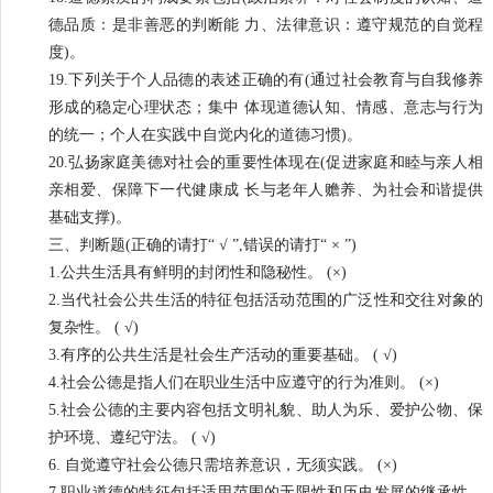
德品质：是非善恶的判断能 力、法律意识：遵守规范的自觉程
度)。
19.下列关于个人品德的表述正确的有(通过社会教育与自我修养
形成的稳定心理状态；集中 体现道德认知、情感、意志与行为
的统一；个人在实践中自觉内化的道德习惯)。
20.弘扬家庭美德对社会的重要性体现在(促进家庭和睦与亲人相
亲相爱、保障下一代健康成 长与老年人赡养、为社会和谐提供
基础支撑)。
三、判断题(正确的请打“ √ ”,错误的请打“ × ”)
1.公共生活具有鲜明的封闭性和隐秘性。 (×)
2.当代社会公共生活的特征包括活动范围的广泛性和交往对象的
复杂性。 ( √)
3.有序的公共生活是社会生产活动的重要基础。 ( √)
4.社会公德是指人们在职业生活中应遵守的行为准则。 (×)
5.社会公德的主要内容包括文明礼貌、助人为乐、爱护公物、保
护环境、遵纪守法。 ( √)
6. 自觉遵守社会公德只需培养意识，无须实践。 (×)
7.职业道德的特征包括适用范围的无限性和历史发展的继承性。