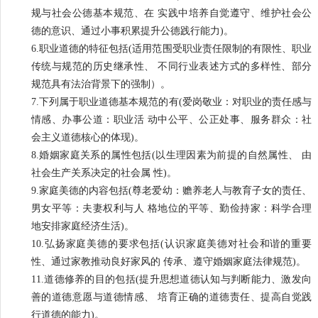
规与社会公德基本规范、在 实践中培养自觉遵守、维护社会公
德的意识、通过小事积累提升公德践行能力)。
6.职业道德的特征包括(适用范围受职业责任限制的有限性、职业
传统与规范的历史继承性、 不同行业表述方式的多样性、部分
规范具有法治背景下的强制）。
7.下列属于职业道德基本规范的有(爱岗敬业：对职业的责任感与
情感、办事公道：职业活 动中公平、公正处事、服务群众：社
会主义道德核心的体现)。
8.婚姻家庭关系的属性包括(以生理因素为前提的自然属性、 由
社会生产关系决定的社会属 性)。
9.家庭美德的内容包括(尊老爱幼：赡养老人与教育子女的责任、
男女平等：夫妻权利与人 格地位的平等、勤俭持家：科学合理
地安排家庭经济生活)。
10.弘扬家庭美德的要求包括(认识家庭美德对社会和谐的重要
性、通过家教推动良好家风的 传承、遵守婚姻家庭法律规范)。
11.道德修养的目的包括(提升思想道德认知与判断能力、激发向
善的道德意愿与道德情感、 培育正确的道德责任、提高自觉践
行道德的能力)。