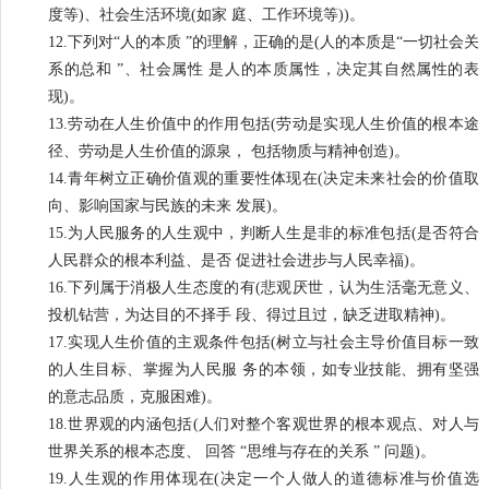
度等)、社会生活环境(如家 庭、工作环境等))。
12.下列对“人的本质 ”的理解，正确的是(人的本质是“一切社会关
系的总和 ”、社会属性 是人的本质属性，决定其自然属性的表
现)。
13.劳动在人生价值中的作用包括(劳动是实现人生价值的根本途
径、劳动是人生价值的源泉， 包括物质与精神创造)。
14.青年树立正确价值观的重要性体现在(决定未来社会的价值取
向、影响国家与民族的未来 发展)。
15.为人民服务的人生观中，判断人生是非的标准包括(是否符合
人民群众的根本利益、是否 促进社会进步与人民幸福)。
16.下列属于消极人生态度的有(悲观厌世，认为生活毫无意义、
投机钻营，为达目的不择手 段、得过且过，缺乏进取精神)。
17.实现人生价值的主观条件包括(树立与社会主导价值目标一致
的人生目标、掌握为人民服 务的本领，如专业技能、拥有坚强
的意志品质，克服困难)。
18.世界观的内涵包括(人们对整个客观世界的根本观点、对人与
世界关系的根本态度、 回答 “思维与存在的关系 ” 问题)。
19.人生观的作用体现在(决定一个人做人的道德标准与价值选