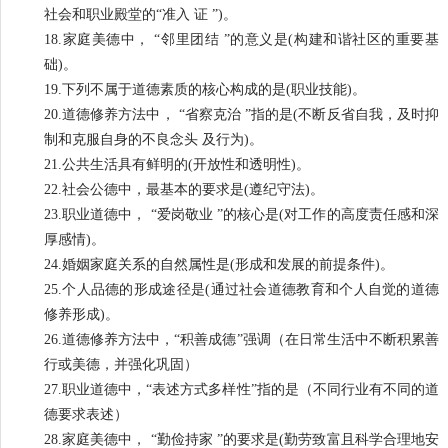
社会和职业殿堂的“准入 证 ”)。
18.家庭美德中， “邻里团结 ”的意义是(构建和谐社区的重要基
础)。
19.下列不属于道德素质的核心构成的是(职业技能)。
20.道德修养方法中， “省察克治 ”指的是(不断反省自我，及时抑
制和克服自身的不良念头 及行为)。
21.公共生活具有鲜明的(开放性和透明性)。
22.社会公德中，最基本的要求是(遵纪守法)。
23.职业道德中， “爱岗敬业 ”的核心是(对工作的高度责任感和深
厚感情)。
24.婚姻家庭关系的自然属性是(形成和发展的前提条件)。
25.个人品德的形成途径是(通过社会道德教育和个人自觉的道德
修养形成)。
26.道德修养方法中，“积善成德”强调（在日常生活中不断积累善
行或美德，并强化巩固）
27.职业道德中，“表述方式多样性”指的是（不同行业有不同的道
德要求表述）
28.家庭美德中， “勤俭持家 ”的要求是(勤劳致富且科学合理地安