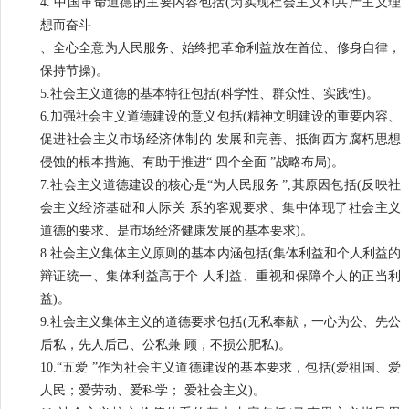
4. 中国革命道德的主要内容包括(为实现社会主义和共产主义理
想而奋斗
、全心全意为人民服务、始终把革命利益放在首位、修身自律，
保持节操)。
5.社会主义道德的基本特征包括(科学性、群众性、实践性)。
6.加强社会主义道德建设的意义包括(精神文明建设的重要内容、
促进社会主义市场经济体制的 发展和完善、抵御西方腐朽思想
侵蚀的根本措施、有助于推进“ 四个全面 ”战略布局)。
7.社会主义道德建设的核心是“为人民服务 ”,其原因包括(反映社
会主义经济基础和人际关 系的客观要求、集中体现了社会主义
道德的要求、是市场经济健康发展的基本要求)。
8.社会主义集体主义原则的基本内涵包括(集体利益和个人利益的
辩证统一、集体利益高于个 人利益、重视和保障个人的正当利
益)。
9.社会主义集体主义的道德要求包括(无私奉献，一心为公、先公
后私，先人后己、公私兼 顾，不损公肥私)。
10.“五爱 ”作为社会主义道德建设的基本要求，包括(爱祖国、爱
人民；爱劳动、爱科学； 爱社会主义)。