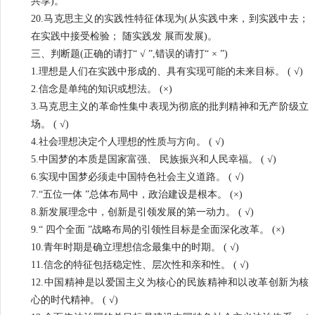
共享)。
20.马克思主义的实践性特征体现为(从实践中来，到实践中去；
在实践中接受检验； 随实践发 展而发展)。
三、判断题(正确的请打“ √ ”,错误的请打“ × ”)
1.理想是人们在实践中形成的、具有实现可能的未来目标。 ( √)
2.信念是单纯的知识或想法。 (×)
3.马克思主义的革命性集中表现为彻底的批判精神和无产阶级立
场。 ( √)
4.社会理想决定个人理想的性质与方向。 ( √)
5.中国梦的本质是国家富强、 民族振兴和人民幸福。 ( √)
6.实现中国梦必须走中国特色社会主义道路。 ( √)
7.“五位一体 ”总体布局中，政治建设是根本。 (×)
8.新发展理念中，创新是引领发展的第一动力。 ( √)
9.“ 四个全面 ”战略布局的引领性目标是全面深化改革。 (×)
10.青年时期是确立理想信念最集中的时期。 ( √)
11.信念的特征包括稳定性、层次性和亲和性。 ( √)
12.中国精神是以爱国主义为核心的民族精神和以改革创新为核
心的时代精神。 ( √)