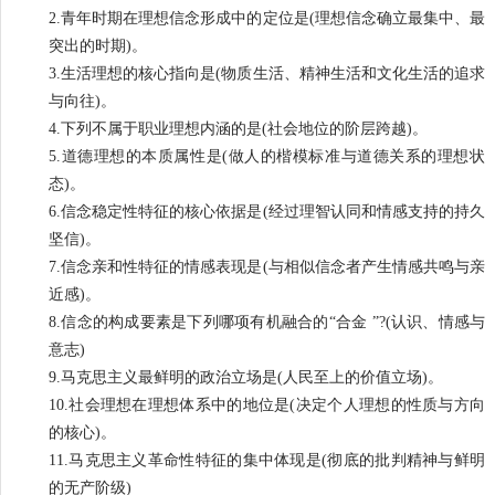
2.青年时期在理想信念形成中的定位是(理想信念确立最集中、最
突出的时期)。
3.生活理想的核心指向是(物质生活、精神生活和文化生活的追求
与向往)。
4.下列不属于职业理想内涵的是(社会地位的阶层跨越)。
5.道德理想的本质属性是(做人的楷模标准与道德关系的理想状
态)。
6.信念稳定性特征的核心依据是(经过理智认同和情感支持的持久
坚信)。
7.信念亲和性特征的情感表现是(与相似信念者产生情感共鸣与亲
近感)。
8.信念的构成要素是下列哪项有机融合的“合金 ”?(认识、情感与
意志)
9.马克思主义最鲜明的政治立场是(人民至上的价值立场)。
10.社会理想在理想体系中的地位是(决定个人理想的性质与方向
的核心)。
11.马克思主义革命性特征的集中体现是(彻底的批判精神与鲜明
的无产阶级)