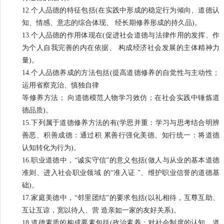
12.个人品德的特征包括(在实践中形成的稳定行为倾向、道德认
知、情感、意志的综合体现、 经长期修养形成的持久品)。
13.个人品德的作用体现在(促进社会道德与法律作用的发挥、作
为个人自我完善的内在依据、 构成经济社会发展的主体精神力
量)。
14.个人品德养成的方法包括(提高道德修养的自觉性与主动性；
运用省察克治、慎独自律
等修养方法； 向道德模范人物学习效仿；在社会实践中锤炼道
德品质)。
15.下列属于道德修养方法的有(学思并重：学习与思考结合明辨
善恶、积善成德：通过积 累善行强化美德、知行统一：将道德
认知转化为行为)。
16.职业道德中，“诚实守信”的意义包括(做人与从业的基本道德
准则、进入社会职业领域 的“准入证 ”、维护职业信誉的道德基
础)。
17.家庭美德中，“邻里团结”的要求包括(以礼相待，互尊互助、
互让互谅，宽以待人、营 造亲如一家的友好关系)。
18.道德素质的构成要素包括(政治素养：对社会制度的认知、道