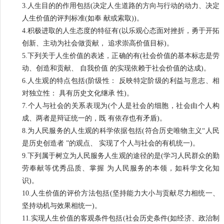
3.人生目的的作用包括(决定人生道路的方向与行动的动力、决定
人生价值的评判标准(如奉 献或索取))。
4.积极进取的人生态度的特征有(以乐观心态面对挫折，勇于开拓
创新、主动为社会做贡献， 追求崇高价值目标)。
5.下列关于人生价值的表述，正确的有(社会价值的基本标志是劳
动、创造和贡献、 自我价值 的实现依赖于社会价值的达成)。
6.人生观的特点包括(阶级性： 反映特定阶级的利益与意志、相
对独立性： 具有历史文化继承 性)。
7.个人与社会的关系表现为(个人是社会的细胞，社会由个人构
成、两者是辩证统一的，既 有依存也有矛盾)。
8.为人民服务的人生观的科学依据包括(符合历史唯物主义“人民
是历史创造者 ”的观点、 实现了个人与社会的有机统一)。
9.下列属于树立为人民服务人生观的途径的是(学习人民群众的勤
劳奉献等优秀品质、掌握 为人民服务的本领，如科学文化知
识)。
10.人生价值的评价方法包括(坚持能力大小与贡献尽力相统一、
坚持动机与效果相统一)。
11.实现人生价值的客观条件包括(社会历史条件(如经济、政治制