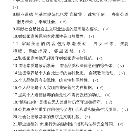
(×)
8.职业道德 的基本规范包括爱 岗敬业 、诚实守信 、 办事公道
、服务群众 、奉献社会。 ( √)
9.奉献社会是社会主义职业道德的最高层次要求。 ( √)
10.婚姻家庭关系的本质属性是自然属性。 (×)
1 1 . 家庭 美德 的 内 容 包括 尊 老 爱 幼 、 男 女 平 等 、 夫妻
和 睦 、 勤俭 持 家 、 邻 里 团 结。 ( √)
12.弘扬家庭美德无须遵守婚姻家庭法律规范。 (×)
13.道德素质是政治素养、道德品质和法律意识的综合体。 ( √)
14.道德修养是个人自觉进行的自我反思、 自我教育活动。 ( √)
15.个人品德具有实践性、综合性和偶然性。 (×)
16.个人品德是个人实现自我完善的内在根据。 ( √)
17.提高个人道德修养的自觉性不需要强烈的动机。 (×)
18.“慎独自律 ”是指在无人监督时仍坚守道德操守。 ( √)
19.公共秩序的重要作用包括促进社会和谐和提高生活质量。 ( √)
20.社会公德最基本的要求是文明礼貌。 (×)
21.职业道德的“约束行为的强制性 ”指其与法律完全等同。 (×)